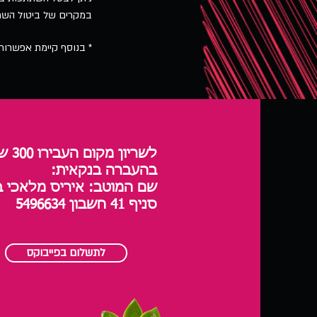
במקרים של ביטול השתתפות בסדנה במהלך 3 הימי
* בנוסף קיימת אפשרות
לשריון מקום העבירו 300 ש"ח
בהעברה בנקאית:
שם המוטב: איריס מלאכי ב
סניף 41 חשבון 5496634
לתשלום בפייבוקס