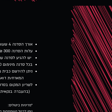
אורך הסדנה 4 שעות
עלות הסדנה 300 ₪
יש להגיע לסדנה עם 
בכל סדנה מינימום 6-10 משתתפים -כתנאי לפתיחת הסדנה
ניתן להירשם כבית מאר
המא
רח/ת דואג
לשריון המקום בסדנ
(בהעברה בנקאית או
*מדיניות ביטולים:
ניתן לבטל השתתפות בסדנה עד 3 ימי עבודה 